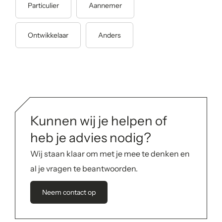
S
Particulier
Aannemer
t
a
r
Ontwikkelaar
Anders
t
j
e
a
a
n
v
r
Kunnen wij je helpen of
a
a
heb je advies nodig?
g
*
Wij staan klaar om met je mee te denken en
al je vragen te beantwoorden.
Neem contact op